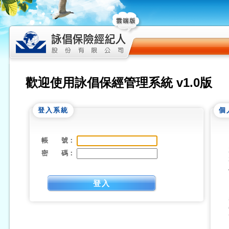
歡迎使用詠倡保經管理系統 v1.0版
登入系統
個
帳 號：
密 碼：